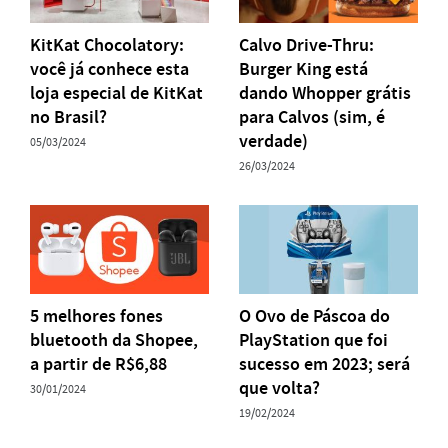
KitKat Chocolatory:
Calvo Drive-Thru:
você já conhece esta
Burger King está
loja especial de KitKat
dando Whopper grátis
no Brasil?
para Calvos (sim, é
verdade)
05/03/2024
26/03/2024
5 melhores fones
O Ovo de Páscoa do
bluetooth da Shopee,
PlayStation que foi
a partir de R$6,88
sucesso em 2023; será
que volta?
30/01/2024
19/02/2024