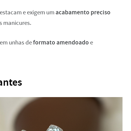
acabamento preciso
destacam e exigem um
s manicures.
formato amendoado
o em unhas de
e
lantes