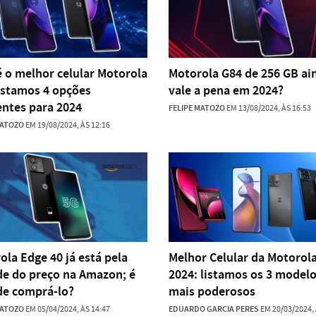
é o melhor celular Motorola
Motorola G84 de 256 GB ai
istamos 4 opções
vale a pena em 2024?
entes para 2024
FELIPE MATOZO
EM 13/08/2024, ÀS 16:53
MATOZO
EM 19/08/2024, ÀS 12:16
ola Edge 40 já está pela
Melhor Celular da Motorol
e do preço na Amazon; é
2024: listamos os 3 model
de comprá-lo?
mais poderosos
MATOZO
EM 05/04/2024, ÀS 14:47
EDUARDO GARCIA PERES
EM 20/03/2024, 