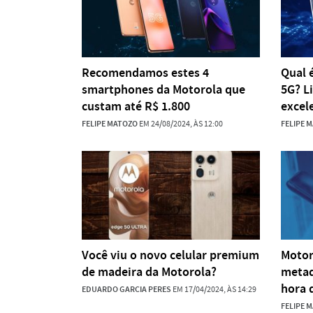
Recomendamos estes 4
Qual 
smartphones da Motorola que
5G? L
custam até R$ 1.800
excel
FELIPE MATOZO
EM 24/08/2024, ÀS 12:00
FELIPE 
Você viu o novo celular premium
Motor
de madeira da Motorola?
metad
hora 
EDUARDO GARCIA PERES
EM 17/04/2024, ÀS 14:29
FELIPE 