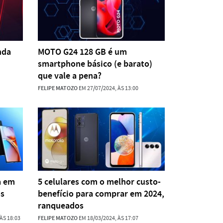
nda
MOTO G24 128 GB é um
smartphone básico (e barato)
que vale a pena?
FELIPE MATOZO
EM 27/07/2024, ÀS 13:00
a em
5 celulares com o melhor custo-
os
benefício para comprar em 2024,
ranqueados
ÀS 18:03
FELIPE MATOZO
EM 18/03/2024, ÀS 17:07