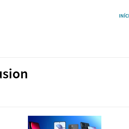
INÍC
usion