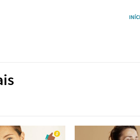
INÍC
ais