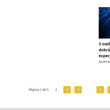
3 mel
dobrá
expec
FELIPE 
Página 1 de 5
1
2
3
…
5