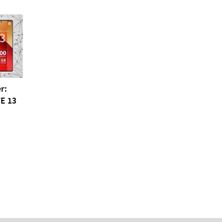
r:
E 13