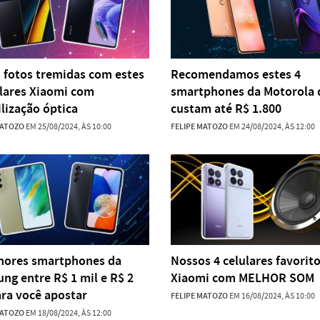
 fotos tremidas com estes
Recomendamos estes 4
ulares Xiaomi com
smartphones da Motorola 
ilização óptica
custam até R$ 1.800
MATOZO
EM 25/08/2024, ÀS 10:00
FELIPE MATOZO
EM 24/08/2024, ÀS 12:00
hores smartphones da
Nossos 4 celulares favorit
ng entre R$ 1 mil e R$ 2
Xiaomi com MELHOR SOM
ara você apostar
FELIPE MATOZO
EM 16/08/2024, ÀS 10:00
MATOZO
EM 18/08/2024, ÀS 12:00