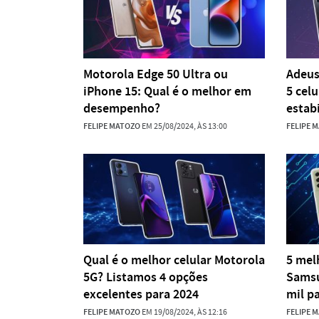
Motorola Edge 50 Ultra ou
Adeus
iPhone 15: Qual é o melhor em
5 cel
desempenho?
estab
FELIPE MATOZO
EM 25/08/2024, ÀS 13:00
FELIPE 
Qual é o melhor celular Motorola
5 mel
5G? Listamos 4 opções
Samsu
excelentes para 2024
mil p
FELIPE MATOZO
EM 19/08/2024, ÀS 12:16
FELIPE 