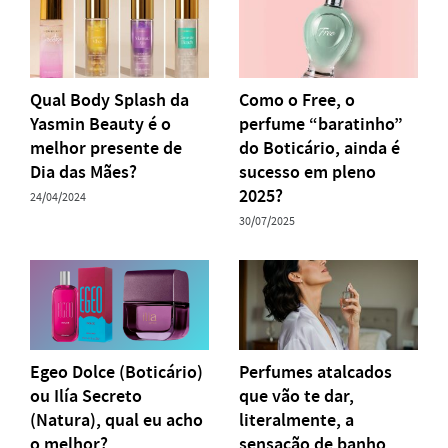
Qual Body Splash da
Como o Free, o
Yasmin Beauty é o
perfume “baratinho”
melhor presente de
do Boticário, ainda é
Dia das Mães?
sucesso em pleno
2025?
24/04/2024
30/07/2025
Egeo Dolce (Boticário)
Perfumes atalcados
ou Ilía Secreto
que vão te dar,
(Natura), qual eu acho
literalmente, a
o melhor?
sensação de banho