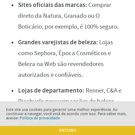
Sites oficiais das marcas:
Comprar
direto da Natura, Granado ou O
Boticário, por exemplo, é 100% seguro.
Grandes varejistas de beleza:
Lojas
como Sephora, Época Cosméticos e
Beleza na Web são revendedores
autorizados e confiáveis.
Lojas de departamento:
Renner, C&A e
Riachuelo possuem seções de beleza
Este site usa cookies para garantir uma melhor experiência. Ao
com produtos originais, tanto nas lojas
continuar a navegar, você está de acordo com isso. Para saber mais,
acesse:
Política de privacidade
físicas quanto online.
ENTENDI