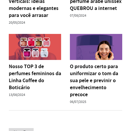
Verticais: ideias
perfume árabe unissex
modernas e elegantes
QUEBROU a internet
para você arrasar
07/08/2024
20/05/2024
Nosso TOP 3 de
O produto certo para
perfumes femininos da
uniformizar o tom da
Linha Coffee do
sua pele e previnir o
Boticário
envelhecimento
precoce
13/08/2024
06/07/2025