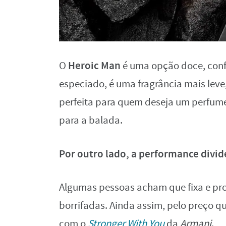
Heroic Man
O
é uma opção doce, confo
especiado, é uma fragrância mais lev
perfeita para quem deseja um perfume
para a balada.
Por outro lado, a performance divid
Algumas pessoas acham que fixa e proj
borrifadas. Ainda assim, pelo preço qu
com o
Stronger With You
da
Armani
.