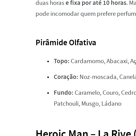
e fixa por até 10 horas
duas horas
. M
pode incomodar quem prefere perfume
Pirâmide Olfativa
Topo:
Cardamomo, Abacaxi, Aç
Coração:
Noz-moscada, Canela
Fundo:
Caramelo, Couro, Cedro
Patchouli, Musgo, Ládano
Heroic Man – La Rive 