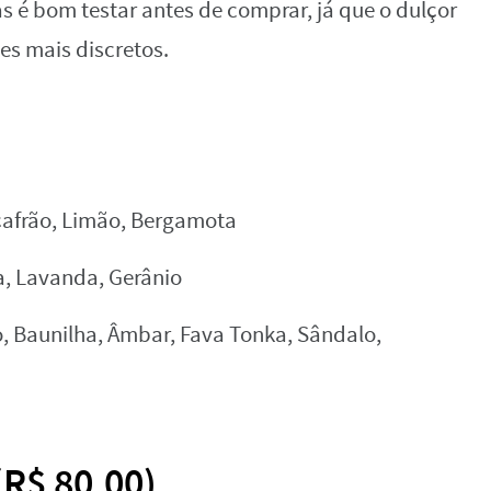
as é bom testar antes de comprar, já que o dulçor
s mais discretos.
afrão, Limão, Bergamota
, Lavanda, Gerânio
, Baunilha, Âmbar, Fava Tonka, Sândalo,
(R$ 80,00)