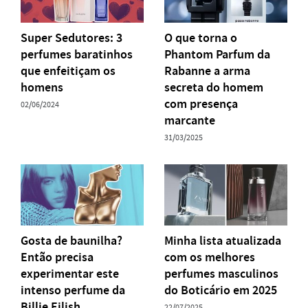
Super Sedutores: 3
O que torna o
perfumes baratinhos
Phantom Parfum da
que enfeitiçam os
Rabanne a arma
homens
secreta do homem
com presença
02/06/2024
marcante
31/03/2025
Gosta de baunilha?
Minha lista atualizada
Então precisa
com os melhores
experimentar este
perfumes masculinos
intenso perfume da
do Boticário em 2025
Billie Eilish
22/07/2025