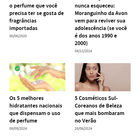
o perfume que você
nunca esqueceu:
precisa ter se gosta de
Moranguinho da Avon
fragrâncias
vem para reviver sua
importadas
adolescência (se você
é dos anos 1990 e
06/06/2025
2000)
04/12/2024
Os 5 melhores
5 Cosméticos Sul-
hidratantes nacionais
Coreanos de Beleza
que dispensam o uso
que mais bombaram
de perfume
no Verão
06/09/2024
26/06/2024