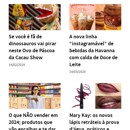
Se você é fã de
A nova linha
dinossauros vai pirar
“instagramável” de
neste Ovo de Páscoa
bebidas da Havanna
da Cacau Show
com calda de Doce de
Leite
14/02/2024
14/03/2024
O que NÃO vender em
Mary Kay: os novos
2024; produtos que
lápis retráteis à prova
vão encalhar e te dar
d’água, práticos e