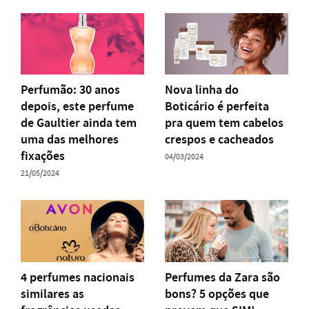
Perfumão: 30 anos
Nova linha do
depois, este perfume
Boticário é perfeita
de Gaultier ainda tem
pra quem tem cabelos
uma das melhores
crespos e cacheados
fixações
04/03/2024
21/05/2024
4 perfumes nacionais
Perfumes da Zara são
similares as
bons? 5 opções que