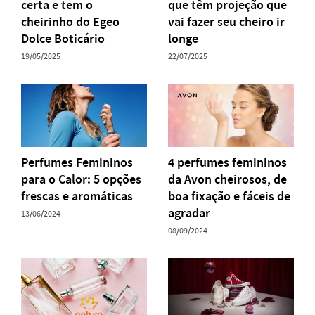
certa e tem o
que têm projeção que
cheirinho do Egeo
vai fazer seu cheiro ir
Dolce Boticário
longe
19/05/2025
22/07/2025
Perfumes Femininos
4 perfumes femininos
para o Calor: 5 opções
da Avon cheirosos, de
frescas e aromáticas
boa fixação e fáceis de
agradar
13/06/2024
08/09/2024