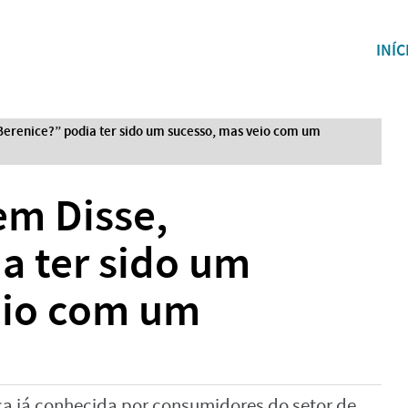
INÍC
 Berenice?” podia ter sido um sucesso, mas veio com um
em Disse,
a ter sido um
eio com um
a já conhecida por consumidores do setor de