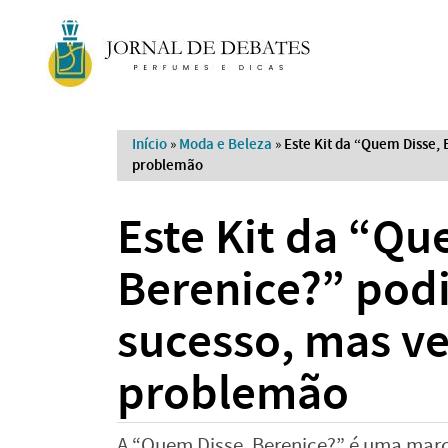
Início
»
Moda e Beleza
»
Este Kit da “Quem Disse,
problemão
Este Kit da “Qu
Berenice?” podi
sucesso, mas v
problemão
A “Quem Disse, Berenice?” é uma marc