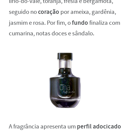
lírio-do-vale, toranja, frésia e bergamota,
coração
seguido no
por ameixa, gardênia,
fundo
jasmim e rosa. Por fim, o
finaliza com
cumarina, notas doces e sândalo.
perfil adocicado
A fragrância apresenta um