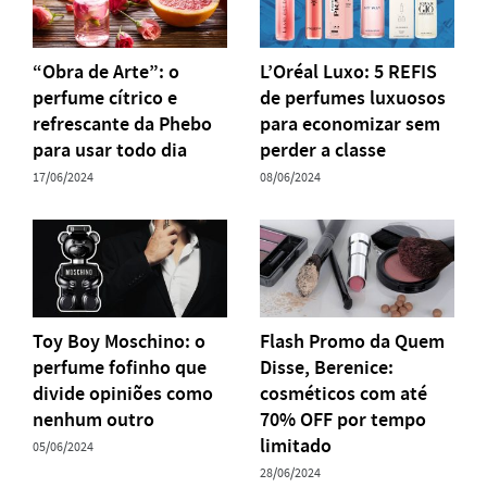
“Obra de Arte”: o
L’Oréal Luxo: 5 REFIS
perfume cítrico e
de perfumes luxuosos
refrescante da Phebo
para economizar sem
para usar todo dia
perder a classe
17/06/2024
08/06/2024
Toy Boy Moschino: o
Flash Promo da Quem
perfume fofinho que
Disse, Berenice:
divide opiniões como
cosméticos com até
nenhum outro
70% OFF por tempo
limitado
05/06/2024
28/06/2024