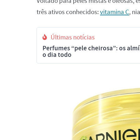
Voltado para peles mistas e oleosas, e
três ativos conhecidos:
vitamina C
, n
Últimas notícias
Perfumes “pele cheirosa”: os al
o dia todo