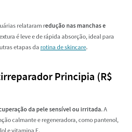
edução nas manchas e
árias relataram r
textura é leve e de rápida absorção, ideal para
outras etapas da
rotina de skincare
.
rreparador Principia (R$
cuperação da pele sensível ou irritada
. A
unção calmante e regeneradora, como pantenol,
ol e vitamina E.