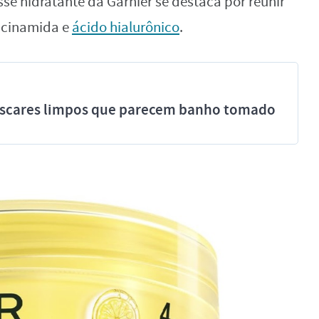
sse hidratante da Garnier se destaca por reunir
iacinamida e
ácido hialurônico
.
míscares limpos que parecem banho tomado