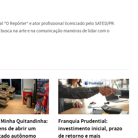
al "O Repórter" e ator profissional licenciado pelo SATED/PR.
, busca na arte e na comunicação maneiras de lidar com o
 Minha Quitandinha:
Franquia Prudential:
ens de abrir um
investimento inicial, prazo
cado autônomo
de retorno e mais