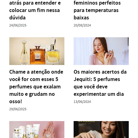
atrás para entender e
femininos perfeitos
colocar um fim nessa
para temperaturas
dúvida
baixas
24/06/2025
20/08/2024
Chame a atenção onde
Os maiores acertos da
você for com esses 5
Jequiti: 5 perfumes
perfumes que exalam
que você deve
muito e grudam no
experimentar um dia
osso!
13/06/2024
29/06/2025