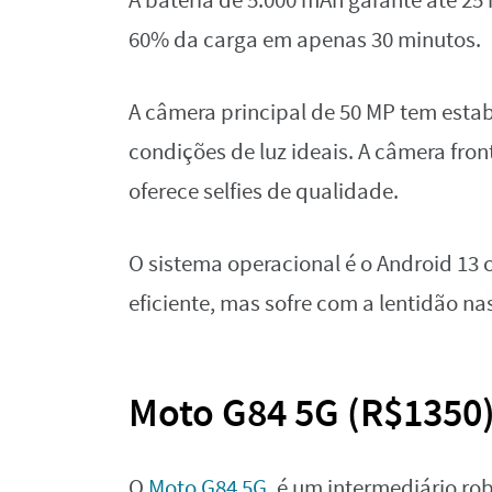
A bateria de 5.000 mAh garante até 25
60% da carga em apenas 30 minutos.
A câmera principal de 50 MP tem estab
condições de luz ideais. A câmera fro
oferece selfies de qualidade.
O sistema operacional é o Android 13 
eficiente, mas sofre com a lentidão na
Moto G84 5G (R$1350
O
Moto G84 5G
, é um intermediário ro