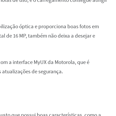
 horas de uso, e o carregamento consegue atingir
ilização óptica e proporciona boas fotos em
ntal de 16 MP, também não deixa a desejar e
com a interface MyUX da Motorola, que é
s atualizações de segurança.
)
busto que possui boas características, como a