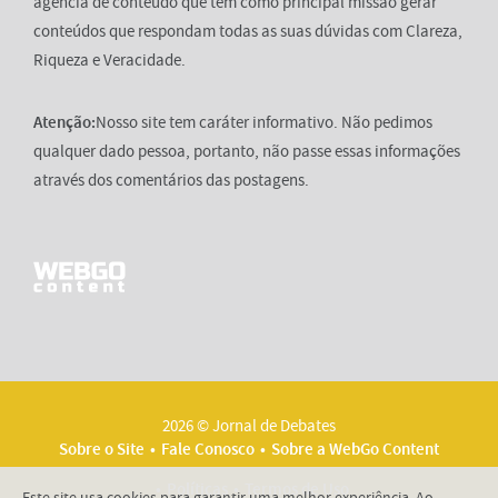
agência de conteúdo que tem como principal missão gerar
conteúdos que respondam todas as suas dúvidas com Clareza,
Riqueza e Veracidade.
Atenção:
Nosso site tem caráter informativo. Não pedimos
qualquer dado pessoa, portanto, não passe essas informações
através dos comentários das postagens.
2026 © Jornal de Debates
Sobre o Site
Fale Conosco
Sobre a WebGo Content
Políticas
Termos de Uso
Este site usa cookies para garantir uma melhor experiência. Ao