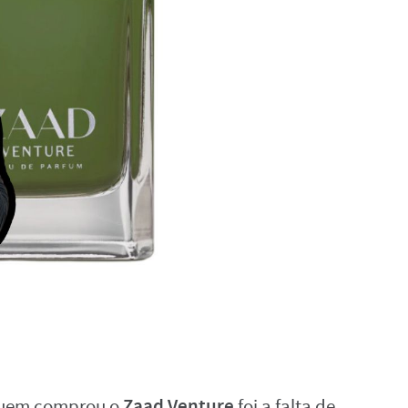
Zaad Venture
quem comprou o
foi a falta de