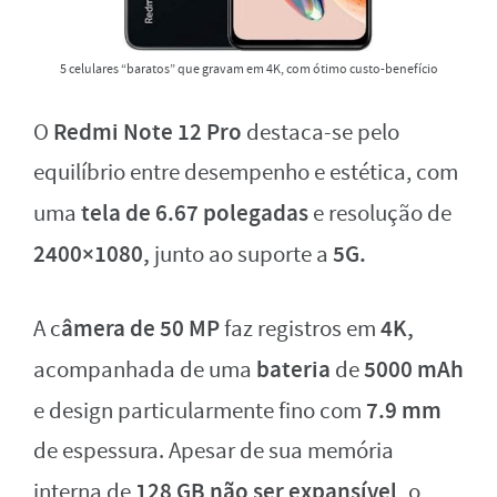
5 celulares “baratos” que gravam em 4K, com ótimo custo-benefício
Redmi Note 12 Pro
O
destaca-se pelo
equilíbrio entre desempenho e estética, com
tela de 6.67 polegadas
uma
e resolução de
2400×1080,
5G.
junto ao suporte a
âmera de 50 MP
4K,
A c
faz registros em
bateria
5000
mAh
acompanhada de uma
de
7.9 mm
e design particularmente fino com
de espessura. Apesar de sua memória
128 GB
não ser expansível,
interna de
o