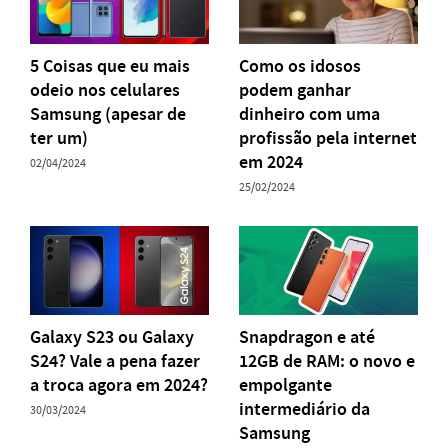
5 Coisas que eu mais
Como os idosos
odeio nos celulares
podem ganhar
Samsung (apesar de
dinheiro com uma
ter um)
profissão pela internet
em 2024
02/04/2024
25/02/2024
Galaxy S23 ou Galaxy
Snapdragon e até
S24? Vale a pena fazer
12GB de RAM: o novo e
a troca agora em 2024?
empolgante
intermediário da
30/03/2024
Samsung