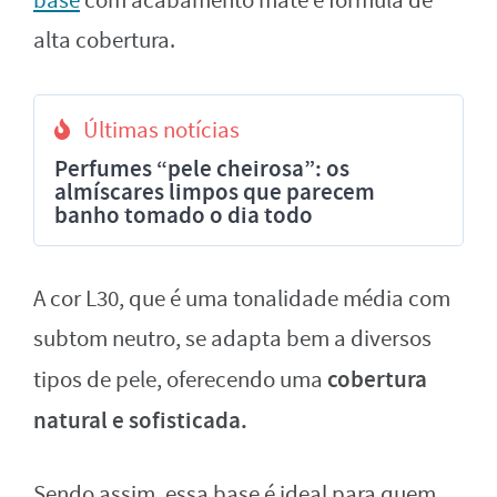
base
com acabamento mate e fórmula de
alta cobertura.
Últimas notícias
Perfumes “pele cheirosa”: os
almíscares limpos que parecem
banho tomado o dia todo
A cor L30, que é uma tonalidade média com
subtom neutro, se adapta bem a diversos
cobertura
tipos de pele, oferecendo uma
natural e sofisticada.
Sendo assim, essa base é ideal para quem